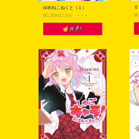
Ｏ
ゆめねこねくと（１）
複数のメールアド
試
試し読みはこちら ＞＞＞
当選された賞品は
ご応募は日本国内
ご提供いただいた
付に伴う連絡に利用さ
本キャンペーンの当選通
等にはお気を付けくだ
フィッシング詐欺
やむを得ない事情
システムエラー、
する場合があります。
当選の連絡後、必
い。またご提供情報に
ください。
当選が無効となっ