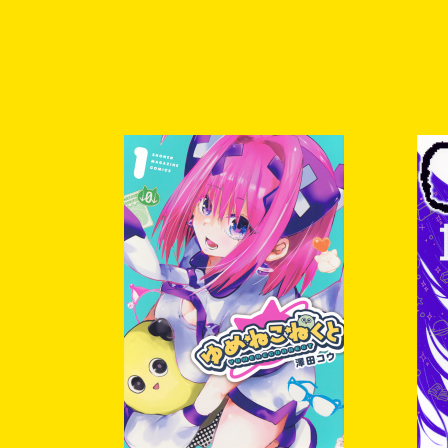
レス（comichanb
ます。
当選連絡メールに記
ます。期日までにご登
い。
メールでの当選者
【賞品の発送予定】
2026年02月予定
【注意事項】
応募完了から賞品
除、IDの変更等の理
い。
抽選や当選に関す
ご当選はおひとり様