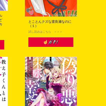
ル
ど
とことんクズな渡良瀬なのに
カ
（１）
試し読みはこちら ＞＞＞