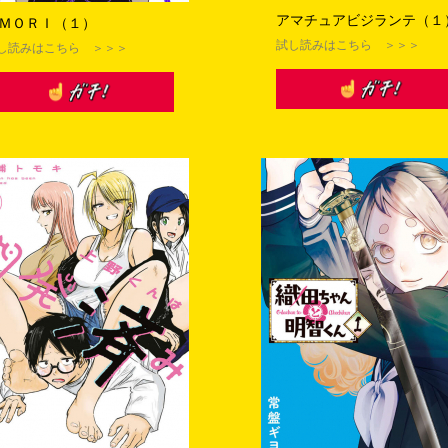
アマチュアビジランテ（１
ＭＯＲＩ（１）
レスで応募された場合、当選資格を無効とさせていただきます。
試し読みはこちら ＞＞＞
し読みはこちら ＞＞＞
、第三者への譲渡・オークション等での転売を一切禁止とさせてい
にお住いの方に限らせていただきます。
お客様の個人情報は、株式会社講談社が厳重に管理し、当選の通知
せていただきます。
知は（comichanbai@kodansha.co.jp）より送付いたしま
さい。
にご注意ください。
により、応募期間、賞品、当選人数、応募方法は予告なく変更とな
システム障害等その他やむを得ない事情により、予告なくキャンペ
要な情報をご提供いただけない場合、当選を無効とさせていただき
誤りがあるために賞品を送付できない場合、当選を無効とさせてい
た場合、その後、賞品の送付依頼をいただいたとしても一切受け付