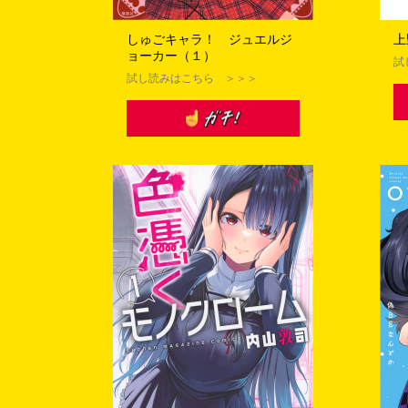
効となった当選が発生
しゅごキャラ！ ジュエルジ
上
ョーカー（１）
試
試し読みはこちら ＞＞＞