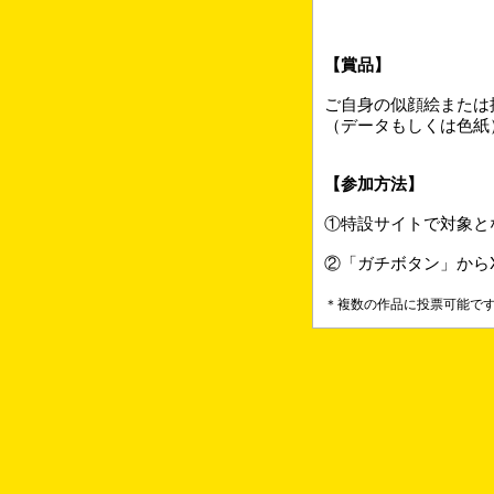
【賞品】
ご自身の似顔絵または
（データもしくは色
【参加方法】
①特設サイトで対象と
②「ガチボタン」から
＊複数の作品に投票可能で
【当選者発表】
当選者数：抽選で6
発表：2025年11月
当選者へは投票の