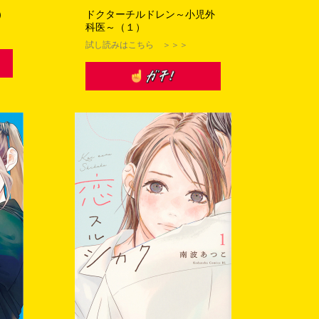
）
ドクターチルドレン～小児外
科医～（１）
ただきます。
試し読みはこちら ＞＞＞
、賞品送付および賞品送
す。なりすましの当選連絡
る場合があります。
ーンを中止・途中で終了
ますのでご注意くださ
ただきますのでご注意
けかねます。 なお、無