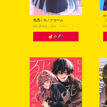
や
色憑くモノクローム
（
試し読みはこちら ＞＞＞
試