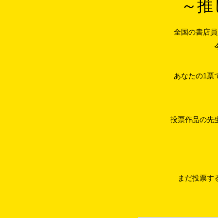
～推
全国の書店員
あなたの1票
投票作品の先
まだ投票す