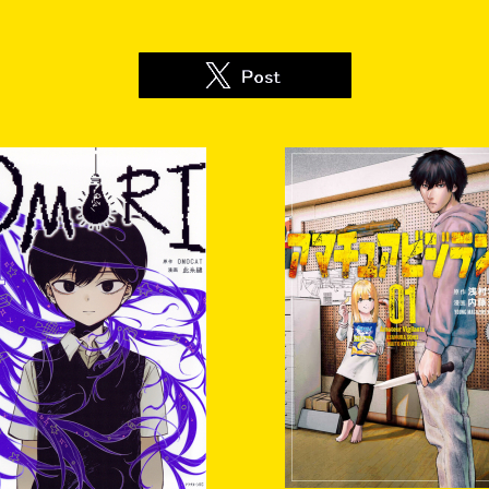
ai@kodansha.co.jp）から通知いたします。受信可能な形に設定い
載されているURLからフォームにアクセスして必要な情報を入力
録がない場合や内容に不備がある場合には当選権利が無効となりま
への通知をもって、発表とかえさせていただきます。
お受け取りまでの期間内に、認証されたメールアドレスの解除又は
由によりメールをお送りできない場合は当選を無効とさせていただ
る質問の受付は行っておりません。
につき1回限りとさせていただきます。