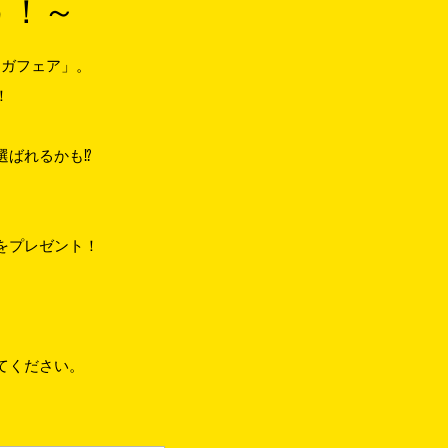
う！～
ンガフェア」。
！
選ばれるかも⁉
をプレゼント！
てください。